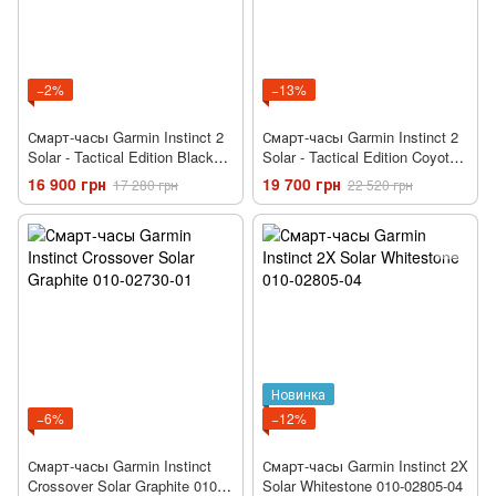
−2%
−13%
Смарт-часы Garmin Instinct 2
Смарт-часы Garmin Instinct 2
Solar - Tactical Edition Black
Solar - Tactical Edition Coyote
010-02627-03
Tan 010-02627-04
16 900 грн
19 700 грн
17 280 грн
22 520 грн
Новинка
−6%
−12%
Смарт-часы Garmin Instinct
Смарт-часы Garmin Instinct 2X
Crossover Solar Graphite 010-
Solar Whitestone 010-02805-04