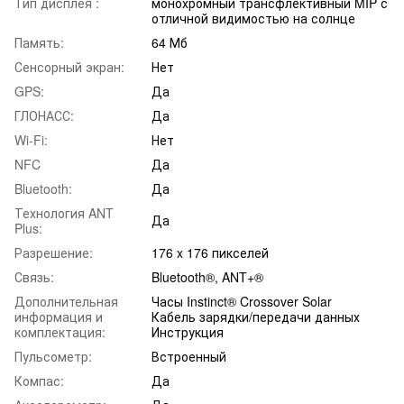
Тип дисплея :
монохромный трансфлективный MIP с
отличной видимостью на солнце
Память:
64 Мб
Сенсорный экран:
Нет
GPS:
Да
ГЛОНАСС:
Да
Wi-Fi:
Нет
NFC
Да
Bluetooth:
Да
Технология ANT
Да
Plus:
Разрешение:
176 x 176 пикселей
Связь:
Bluetooth®, ANT+®
Дополнительная
Часы Instinct® Crossover Solar
информация и
Кабель зарядки/передачи данных
комплектация:
Инструкция
Пульсометр:
Встроенный
Компас:
Да