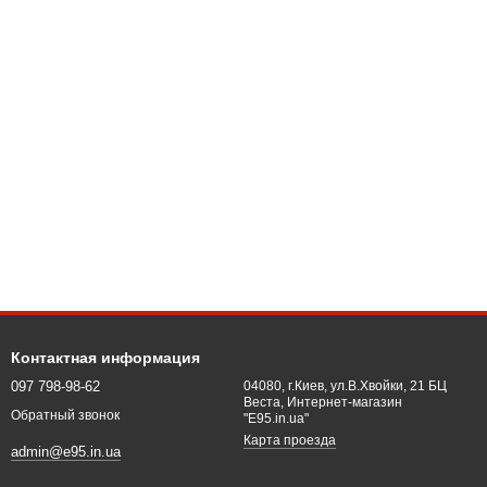
Контактная информация
097 798-98-62
04080, г.Киев, ул.В.Хвойки, 21 БЦ
Веста, Интернет-магазин
Обратный звонок
"E95.in.ua"
Карта проезда
admin@e95.in.ua