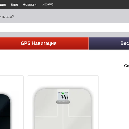
Укр
Рус
ация
Блог
Новости
ить вам?
GPS Навигация
Ве
Со