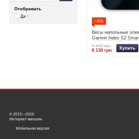
Отображать
Да
2
−5%
Весы напольные эле
Garmin Index S2 Smar
Black 010-02294-12
6 440 грн
Купить
6 130 грн
© 2015—2026
Интернет-магазин
Мобильная версия