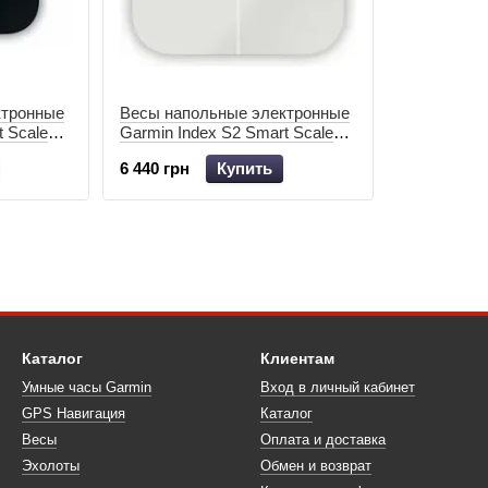
ктронные
Весы напольные электронные
t Scale
Garmin Index S2 Smart Scale
White 010-02294-13
6 440 грн
Купить
Каталог
Клиентам
Умные часы Garmin
Вход в личный кабинет
GPS Навигация
Каталог
Весы
Оплата и доставка
Эхолоты
Обмен и возврат