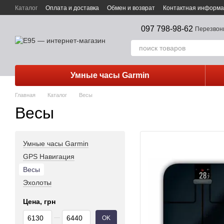
Перейти к основному контенту
Каталог
Оплата и доставка
Обмен и возврат
Контактная информ
097 798-98-62
Перезвон
Умные часы Garmin
Главная
Каталог
Весы
Весы
Умные часы Garmin
GPS Навигация
Весы
Эхолоты
Цена, грн
От Цена, грн
До Цена, грн
OK