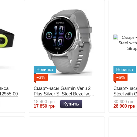
Новинка
Новинка
−3%
−6%
льса
Смарт-часы Garmin Venu 2
Смарт-час
12955-00
Plus Silver S. Steel Bezel w.
Steel with 
Powder G. Case and S. Band
Strap 010-
18 400 грн
30 600 грн
Купить
010-02496-10
17 850 грн
28 900 грн