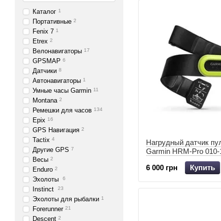
Каталог
1
Портативные
2
Fenix 7
1
Etrex
2
Велонавигаторы
17
GPSMAP
6
Датчики
8
Автонавигаторы
1
Умные часы Garmin
11
Montana
2
Ремешки для часов
134
Epix
16
GPS Навигация
2
Tactix
4
Нагрудный датчик пу
Другие GPS
7
Garmin HRM-Pro 010-
Весы
2
6 000 грн
Купить
Enduro
2
Эхолоты
6
Instinct
23
Эхолоты для рыбалки
1
Forerunner
21
Descent
2