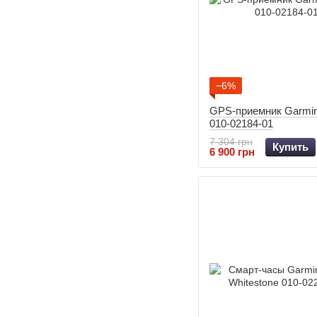
−6%
GPS-приемник Garmi
010-02184-01
7 304 грн
Купить
6 900 грн