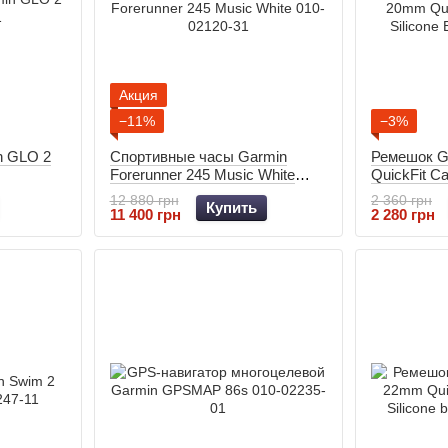
Акция
−11%
−3%
n GLO 2
Спортивные часы Garmin
Ремешок G
Forerunner 245 Music White
QuickFit Ca
010-02120-31
Band 010-1
12 880 грн
2 360 грн
Купить
11 400 грн
2 280 грн