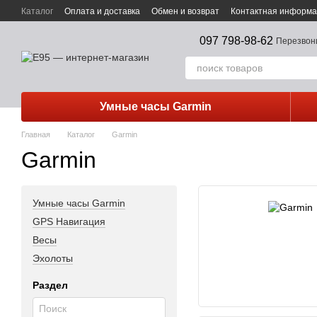
Перейти к основному контенту
Каталог
Оплата и доставка
Обмен и возврат
Контактная информ
097 798-98-62
Перезвон
Умные часы Garmin
Главная
Каталог
Garmin
Garmin
Умные часы Garmin
GPS Навигация
Весы
Эхолоты
Раздел