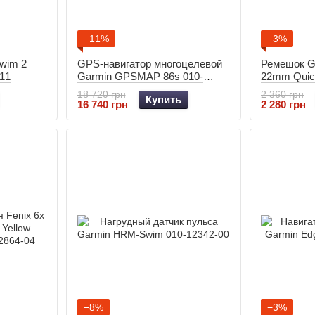
−11%
−3%
wim 2
GPS-навигатор многоцелевой
Ремешок Ga
-11
Garmin GPSMAP 86s 010-
22mm Quic
02235-01
Silicone ba
18 720 грн
2 360 грн
Купить
16 740 грн
2 280 грн
−8%
−3%