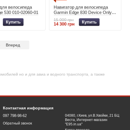
 для велосипеда
Навигатор для велосипеда
e 530 010-02060-01
Garmin Edge 830 Device Only
010-02061-01
15 000 грн
Купить
Купить
14 300 грн
8
Вперед
мобилей но и для авиа и водного транспорта, а также
Контактная информация
097 798-98-62
04080, г.Киев, ул.В.Хвойки, 21 БЦ
Веста, Интернет-магазин
Обратный звонок
"E95.in.ua"