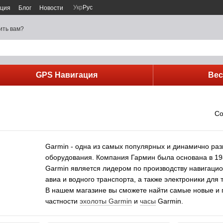
Укр
Рус
ация
Блог
Новости
ить вам?
GPS Навигация
Ве
Со
Garmin - одна из самых популярных и динамично ра
оборудования. Компания Гармин была основана в 198
Garmin является лидером по производству навигацио
авиа и водного транспорта, а также электроники для 
В нашем магазине вы сможете найти самые новые и 
частности
эхолоты Garmin
и
часы
Garmin.
Приятных покупок с E95 и Garmin.