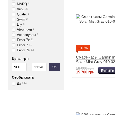
MARQ
6
Venu
27
Quatix
1
Swim
2
Lily
8
Vivomove
7
Аксессуары
4
Fenix 7x
11
Fenix 7
11
−13%
Fenix 7s
12
Смарт-часы Garmin Ins
Цена, грн
Solar Mist Gray 010-0
От Цена, грн
До Цена, грн
OK
18 000 грн
Купить
15 700 грн
Отображать
Да
344