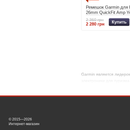
Ремешок Garmin для F
26mm QuickFit Amp Ye
Silicone bands 010-12
2 360 грн
Купить
2 280 грн
Garmin является лидером
электроники для туризма
© 2015—2026
Интернет-магазин