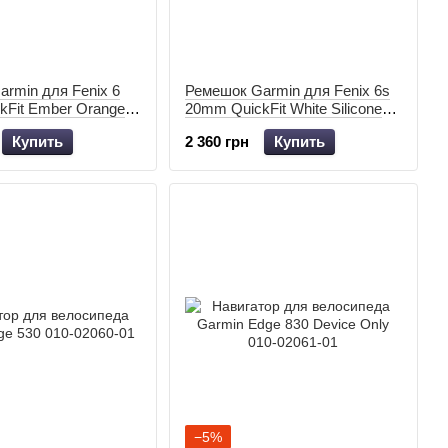
rmin для Fenix 6
Ремешок Garmin для Fenix 6s
kFit Ember Orange
20mm QuickFit White Silicone
nds 010-12863-01
with Black 010-12865-00
Купить
2 360 грн
Купить
−5%