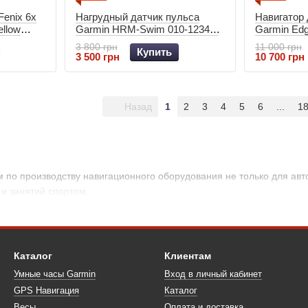
enix 6x
Нагрудный датчик пульса
Навигатор
llow
Garmin HRM-Swim 010-12342-
Garmin Edg
864-04
00
3 800 грн
11 000 грн
Купить
3 500 грн
10 700 грн
Назад
1
2
3
4
5
6
...
1
 по производству навигационного оборудования не только для авто
 и занятий спортом.
Каталог
Клиентам
Умные часы Garmin
Вход в личный кабинет
GPS Навигация
Каталог
Весы
Оплата и доставка