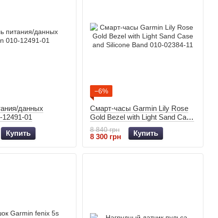
−6%
тания/данных
Смарт-часы Garmin Lily Rose
-12491-01
Gold Bezel with Light Sand Case
and Silicone Band 010-02384-11
8 840 грн
Купить
Купить
8 300 грн