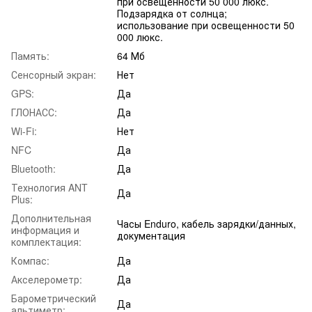
при освещенности 50 000 люкс.
Подзарядка от солнца;
использование при освещенности 50
000 люкс.
Память:
64 Мб
Сенсорный экран:
Нет
GPS:
Да
ГЛОНАСС:
Да
Wi-Fi:
Нет
NFC
Да
Bluetooth:
Да
Технология ANT
Да
Plus:
Дополнительная
Часы Enduro, кабель зарядки/данных,
информация и
документация
комплектация:
Компас:
Да
Акселерометр:
Да
Барометрический
Да
альтиметр: