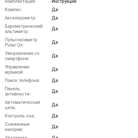
комплектация:
Инструкция
Компас:
Да
Акселерометр:
Да
Барометрический
Да
альтиметр:
Пульсоксиметр
Да
Pulse Ox:
Уведомления со
Да
смартфона:
Управление
Да
музыкой:
Поиск телефона:
Да
Панель
Да
активности:
Автоматическая
Да
цель:
Контроль сна:
Да
Сожженные
Да
калории:
Автопауза:
Да