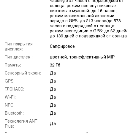
часов/до 41 часов с подзарядкой от
солнца; режим все спутниковые
системы с музыкой: до 16 часов;
режим максимальной экономии
заряда с GPS: до 213 часов/до 578
часов с подзарядкой от солнца;
режим экспедиции с GPS: до 62 дней/
до 139 дней с подзарядкой от солнца
Тип покрытия
Сапфировое
дисплея:
Тип дисплея :
цветной, трансфлективный MIP
Память:
32 Гб
Сенсорный экран:
Да
GPS:
Да
ГЛОНАСС:
Да
Wi-Fi:
Да
NFC
Да
Bluetooth:
Да
Технология ANT
Да
Plus: