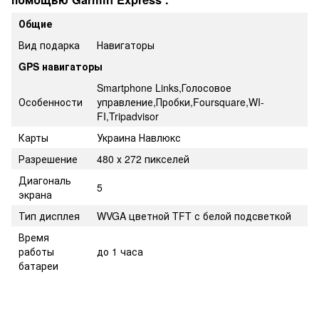
Общие
Вид подарка
Навигаторы
GPS навигаторы
Smartphone Links,Голосовое
Особенности
управление,Пробки,Foursquare,WI-
FI,Tripadvisor
Карты
Украина Навлюкс
Разрешение
480 х 272 пикселей
Диагональ
5
экрана
Тип дисплея
WVGA цветной TFT с белой подсветкой
Время
работы
до 1 часа
батареи