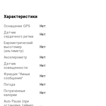
Характеристики
Оснащение GPS
Нет
Датчик
Нет
сердечного ритма
Барометрический
высотомер
Нет
(альтиметр)
Акселерометр
Нет
Датчик
Нет
освещенности:
Функция "Умные
Нет
сообщения"
Погода
Нет
Потраченные
Нет
калории
Auto Pause (при
остановке таймер