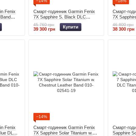
−14%
−18%
n Fenix
Смарт-годинник Garmin Fenix
Смарт-годи
e Band
7X Sapphire S. Black DLC
7X Sapphir
Titanium w. Black Band 010-
Titanium w
45 760 грн
46 800 грн
Купити
02541-23
Vented T. 
39 300 грн
38 300 грн
−14%
n Fenix
Смарт-годинник Garmin Fenix
Смарт-годи
Blue DLC
7X Sapphire Solar Titanium w.
Sapphire S