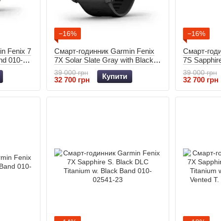
−16%
−16%
n Fenix 7
Смарт-годинник Garmin Fenix
Смарт-годи
nd 010-
7X Solar Slate Gray with Black
7S Sapphir
Band 010-02541-01
DLC Titani
39 000 грн
39 000 грн
Купити
010-02539-
32 700 грн
32 700 грн