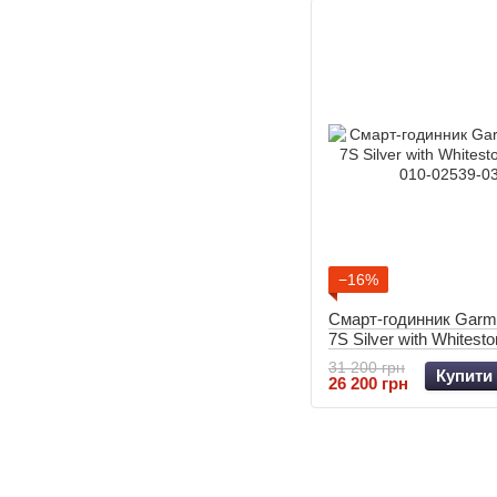
−16%
Смарт-годинник Garmi
7S Silver with Whitest
010-02539-03
31 200 грн
Купити
26 200 грн