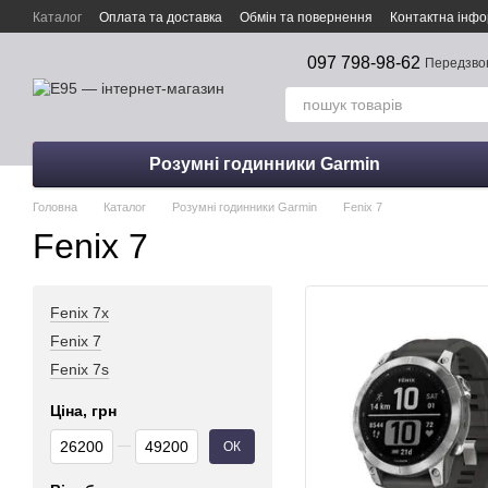
Перейти до основного контенту
Каталог
Оплата та доставка
Обмін та повернення
Контактна інфо
097 798-98-62
Передзво
Розумні годинники Garmin
Головна
Каталог
Розумні годинники Garmin
Fenix 7
Fenix 7
Fenix 7x
Fenix 7
Fenix 7s
Ціна, грн
Від Ціна, грн
До Ціна, грн
ОК