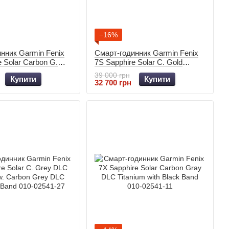
−16%
нник Garmin Fenix
Смарт-годинник Garmin Fenix
e Solar Carbon G.
7S Sapphire Solar C. Gold
um w. Black Band
Titanium w. Light Sand Band 010-
39 000 грн
Купити
Купити
25
02539-21
32 700 грн