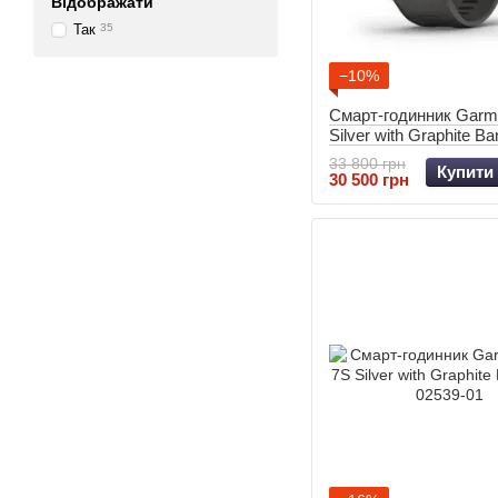
Відображати
Так
35
−10%
Смарт-годинник Garmi
Silver with Graphite Ba
02540-01
33 800 грн
Купити
30 500 грн