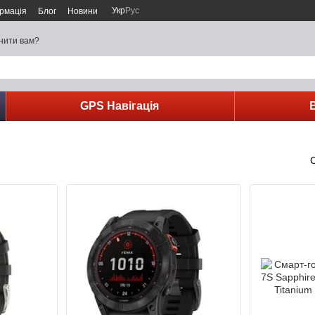
Укр
Рус
рмація
Блог
Новини
нити вам?
GPS Навігація