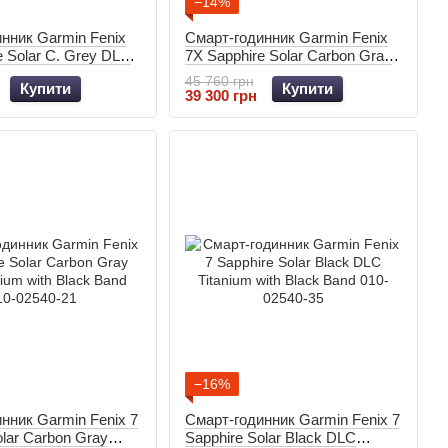
−14%
нник Garmin Fenix
Смарт-годинник Garmin Fenix
e Solar C. Grey DLC
7X Sapphire Solar Carbon Gray
. Carbon Grey DLC
DLC Titanium with Black Band
45 760 грн
Купити
Купити
Band 010-02541-27
010-02541-11
39 300 грн
−16%
нник Garmin Fenix 7
Смарт-годинник Garmin Fenix 7
olar Carbon Gray
Sapphire Solar Black DLC