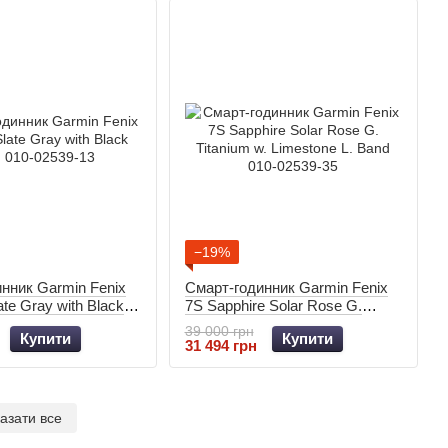
−19%
нник Garmin Fenix
Смарт-годинник Garmin Fenix
ate Gray with Black
7S Sapphire Solar Rose G.
2539-13
Titanium w. Limestone L. Band
39 000 грн
Купити
Купити
010-02539-35
31 494 грн
азати все