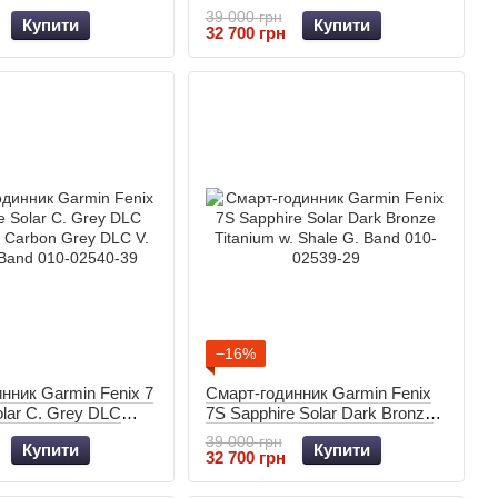
um with Black Band
Titanium with Black Band 010-
39 000 грн
Купити
Купити
21
02540-35
32 700 грн
−16%
нник Garmin Fenix 7
Смарт-годинник Garmin Fenix
olar C. Grey DLC
7S Sapphire Solar Dark Bronze
. Carbon Grey DLC V.
Titanium w. Shale G. Band 010-
39 000 грн
Купити
Купити
and 010-02540-39
02539-29
32 700 грн