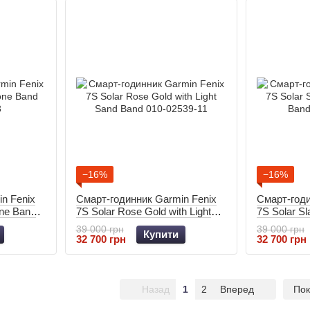
−16%
−16%
n Fenix
Смарт-годинник Garmin Fenix
Смарт-годи
one Band
7S Solar Rose Gold with Light
7S Solar Sl
Sand Band 010-02539-11
Band 010-0
39 000 грн
39 000 грн
Купити
32 700 грн
32 700 грн
Назад
1
2
Вперед
Пок