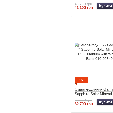
Titanium w. Whiteston
45 760 грн
Купити
010-02541-15
41 100 грн
−16%
Смарт-годинник Garmi
Sapphire Solar Minera
Titanium with Whitesto
39 000 грн
Купити
010-02540-25
32 700 грн