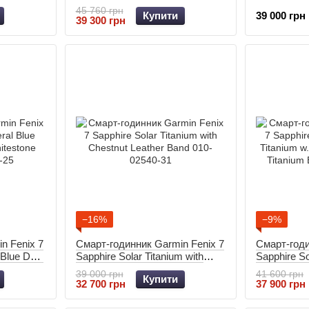
e Band
Chestnut Leather Band 010-
DLC Titani
45 760 грн
Купити
39 000 грн
02541-19
010-02540-
39 300 грн
−16%
−9%
n Fenix 7
Смарт-годинник Garmin Fenix 7
Смарт-годи
l Blue DLC
Sapphire Solar Titanium with
Sapphire S
ne Band
Chestnut Leather Band 010-
Titanium w
39 000 грн
41 600 грн
Купити
02540-31
Titanium B
32 700 грн
37 900 грн