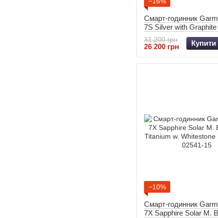
−16%
Смарт-годинник Garmi
7S Silver with Graphit
010-02539-01
31 200 грн
Купити
26 200 грн
−10%
Смарт-годинник Garmi
7X Sapphire Solar M. 