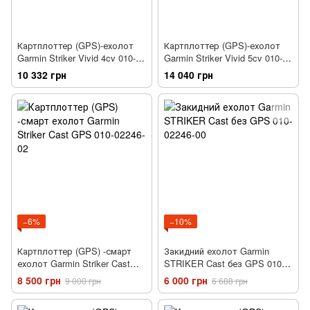
Картплоттер (GPS)-ехолот
Картплоттер (GPS)-ехолот
Garmin Striker Vivid 4cv 010-
Garmin Striker Vivid 5cv 010-
02550-01
02551-01
10 332 грн
14 040 грн
−6%
−10%
Картплоттер (GPS) -смарт
Закидний ехолот Garmin
ехолот Garmin Striker Cast
STRIKER Cast без GPS 010-
GPS 010-02246-02
02246-00
8 500 грн
6 000 грн
9 000 грн
6 688 грн