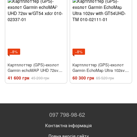
−8%
−8%
Картплоттер (GPS)-ехолот
Картплоттер (GPS)-ехолот
Garmin echoMAP UHD 72sv
Garmin EchoMap Ultra 102sv
w/GT54 xdcr 010-02337-01
with GT54UHD-TM 010-02111-
41 600 грн
60 300 грн
45 200 грн
65 520 грн
01
097 798-98-62
Контактна інформація
Повна версія сайту