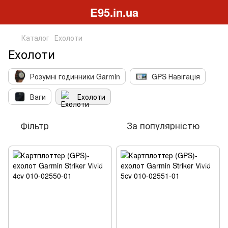
E95.in.ua
Каталог
Ехолоти
Ехолоти
Розумні годинники Garmin
GPS Навігація
Ваги
Ехолоти
Фільтр
За популярністю