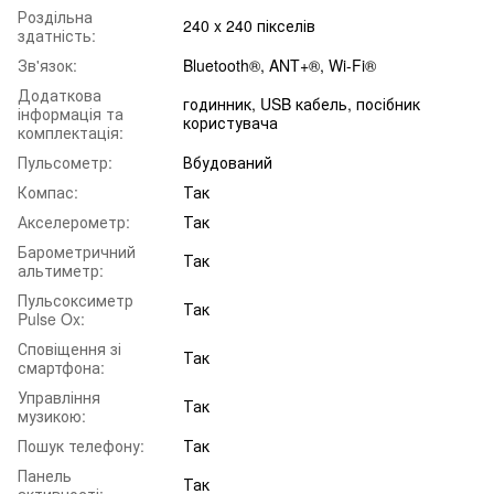
Роздільна
240 x 240 пікселів
здатність:
Зв'язок:
Bluetooth®, ANT+®, Wi-Fi®
Додаткова
годинник, USB кабель, посібник
інформація та
користувача
комплектація:
Пульсометр:
Вбудований
Компас:
Так
Акселерометр:
Так
Барометричний
Так
альтиметр:
Пульсоксиметр
Так
Pulse Ox:
Сповіщення зі
Так
смартфона:
Управління
Так
музикою:
Пошук телефону:
Так
Панель
Так
активності: