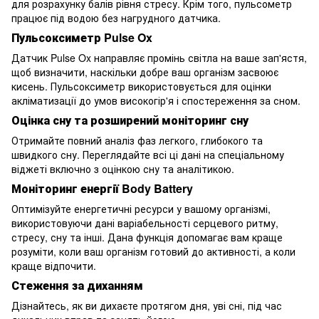
для розрахунку балів рівня стресу. Крім того, пульсометр
працює під водою без нагрудного датчика.
Пульсоксиметр Pulse Ox
Датчик Pulse Ox направляє промінь світла на ваше зап'ястя,
щоб визначити, наскільки добре ваш організм засвоює
кисень. Пульсоксиметр використовується для оцінки
акліматизації до умов високогір'я і спостереження за сном.
Оцінка сну та розширений моніторинг сну
Отримайте повний аналіз фаз легкого, глибокого та
швидкого сну. Переглядайте всі ці дані на спеціальному
віджеті включно з оцінкою сну та аналітикою.
Моніторинг енергії Body Battery
Оптимізуйте енергетичні ресурси у вашому організмі,
використовуючи дані варіабельності серцевого ритму,
стресу, сну та інші. Дана функція допомагає вам краще
розуміти, коли ваш організм готовий до активності, а коли
краще відпочити.
Стеження за диханням
Дізнайтесь, як ви дихаєте протягом дня, уві сні, під час