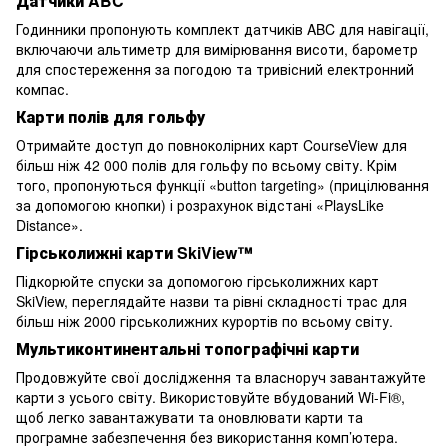
Датчики ABC
Годинники пропонують комплект датчиків ABC для навігації,
включаючи альтиметр для вимірювання висоти, барометр
для спостереження за погодою та тривісний електронний
компас.
Карти полів для гольфу
Отримайте доступ до повноколірних карт CourseView для
більш ніж 42 000 полів для гольфу по всьому світу. Крім
того, пропонуються функції «button targeting» (прицілювання
за допомогою кнопки) і розрахунок відстані «PlaysLike
Distance».
Гірськолижні карти SkiView™
Підкорюйте спуски за допомогою гірськолижних карт
SkiView, переглядайте назви та рівні складності трас для
більш ніж 2000 гірськолижних курортів по всьому світу.
Мультиконтинентальні топографічні карти
Продовжуйте свої дослідження та власноруч завантажуйте
карти з усього світу. Використовуйте вбудований Wi-Fi®,
щоб легко завантажувати та оновлювати карти та
програмне забезпечення без використання комп’ютера.