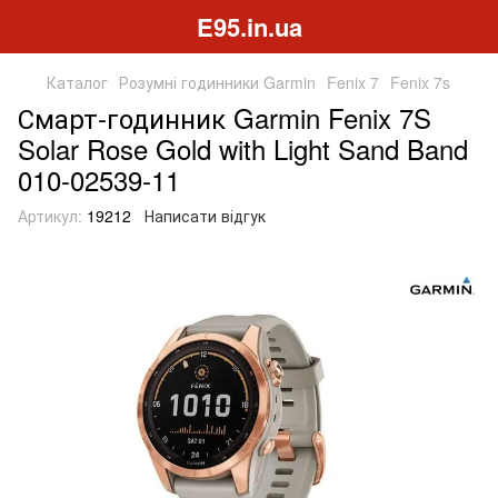
E95.in.ua
Каталог
Розумні годинники Garmin
Fenix 7
Fenix 7s
Смарт-годинник Garmin Fenix 7S
Solar Rose Gold with Light Sand Band
010-02539-11
Артикул:
19212
Написати відгук