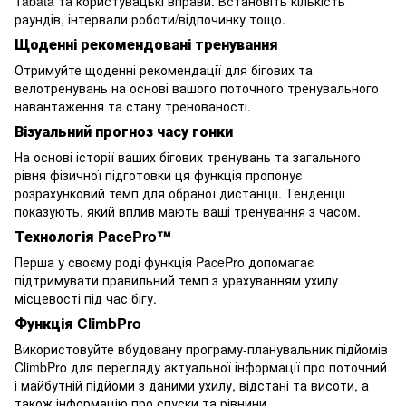
Tabata та користувацькі вправи. Встановіть кількість
раундів, інтервали роботи/відпочинку тощо.
Щоденні рекомендовані тренування
Отримуйте щоденні рекомендації для бігових та
велотренувань на основі вашого поточного тренувального
навантаження та стану тренованості.
Візуальний прогноз часу гонки
На основі історії ваших бігових тренувань та загального
рівня фізичної підготовки ця функція пропонує
розрахунковий темп для обраної дистанції. Тенденції
показують, який вплив мають ваші тренування з часом.
Технологія PacePro™
Перша у своєму роді функція PacePro допомагає
підтримувати правильний темп з урахуванням ухилу
місцевості під час бігу.
Функція ClimbPro
Використовуйте вбудовану програму-планувальник підйомів
ClimbPro для перегляду актуальної інформації про поточний
і майбутній підйоми з даними ухилу, відстані та висоти, а
також інформацію про спуски та рівнини.