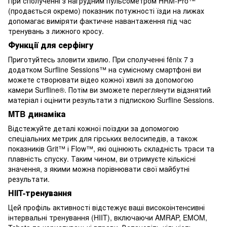
При сполученні з нагрудним пульсометром HRM-Pro™
(продається окремо) показник потужності їзди на лижах
допомагає виміряти фактичне навантаження під час
тренувань з лижного кросу.
Функції для серфінгу
Приготуйтесь зловити хвилю. При сполученні fēnix 7 з
додатком Surfline Sessions™ на сумісному смартфоні ви
можете створювати відео кожної хвилі за допомогою
камери Surfline®. Потім ви зможете переглянути відзнятий
матеріал і оцінити результати з підпискою Surfline Sessions.
MTB динаміка
Відстежуйте деталі кожної поїздки за допомогою
спеціальних метрик для гірських велосипедів, а також
показників Grit™ і Flow™, які оцінюють складність траси та
плавність спуску. Таким чином, ви отримуєте кількісні
значення, з якими можна порівнювати свої майбутні
результати.
HIIT-тренування
Цей профіль активності відстежує ваші високоінтенсивні
інтервальні тренування (HIIT), включаючи AMRAP, EMOM,