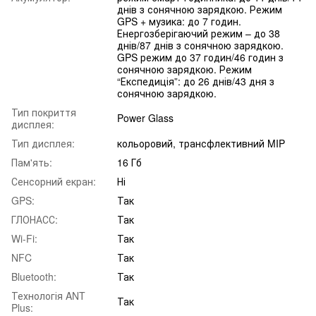
днів з сонячною зарядкою. Режим
GPS + музика: до 7 годин.
Енергозберігаючий режим – до 38
днів/87 днів з сонячною зарядкою.
GPS режим до 37 годин/46 годин з
сонячною зарядкою. Режим
“Експедиція”: до 26 днів/43 дня з
сонячною зарядкою.
Тип покриття
Power Glass
дисплея:
Тип дисплея:
кольоровий, трансфлективний MIP
Пам'ять:
16 Гб
Сенсорний екран:
Ні
GPS:
Так
ГЛОНАСС:
Так
Wi-Fi:
Так
NFC
Так
Bluetooth:
Так
Технологія ANT
Так
Plus: