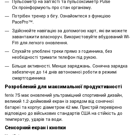
Пульсометр на зап’ясті та пульсоксиметр Pulse
Ox проінформують про стан організму.
Потрібен тренер з бігу. Ознайомтеся з функцією
PacePro™.
Здійснюйте навігацію за допомогою карт, які ви можете
завантажити власноруч. Використовуйте вбудований Wi-
Fi® для легкого оновлення.
Слухайте улюблені треки прямо з годинника, без
необхідності тримати телефон під рукою.
Більше активності. Менше заряджань. Сонячна зарядка
забезпечує до 14 днів автономної роботи в режимі
смартгодинника
Розроблений для максимальної продуктивності
fenix 7S має оновлений ультраміцний спортивний дизайн,
великий 1.2-дюймовий екран із зарядом від сонячної
батареї та корпус діаметром 42 мм. Пристрій перевірено
відповідно до військових стандартів США на стійкість до
температур, ударів та води.
Сенсорний екран і кнопки