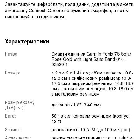
Завантажуйте циферблати, поля даних, додатки та віджети
з магазину Connect IQ Store на сумісний смартфон, а потім
синхронізуйте з годинником.
Характеристики
Назва
Смарт-годинник Garmin Fenix 7S Solar
Rose Gold with Light Sand Band 010-
02539-11
Розмір:
4.2 x 4.2 x 1.41 см; об’єм зап’ястя 10.8-
12.8 см з силіконовим ремінцем; 10.8-
17.5 см з шкіряним ремінцем; 10.8-18.9
см з тканинним ремінцем; 10.8-18.0 см
з металевим ремінцем
Розмір екрану
діагональ 1.2" (3.40 см)
ДxВ(см.):
Вага:
58 г з силіконовим ремінцем (корпус:
42 г)
Захист:
влагозахист: 10 ATM (до 100 метров)
Акумулятор:
режим смарт-годинника: до 11 днів/14