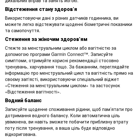
дихальних вправ та занять йогою.
Відстеження стану здоров’я
Використовуючи дані з різних датчиків годинника, ви
можете легко відстежувати щоденні біометричні показники
та самопочуття.
Стеження за жіночим здоров'ям
Стежте за менструальним циклом або вагітністю за
допомогою програми Garmin Connect™. Записуйте
симптоми, отримуйте корисні рекомендації стосовно
тренувань, харчування тощо. За бажанням, переглядайте
інформацію про менструальний цикл та вагітність прямо на
своєму зап'ясті, використовуючи спеціальний віджет
«Стеження за менструальним циклом» та застосунок
«Відстеження вагітності».
Водний баланс
Записуйте щоденне споживання рідини, щоб пам’ятати про
дотримання водного балансу. Коли автоматична ціль
увімкнена, ви навіть зможете побачити приблизну втрату
поту після тренування, а ваша ціль буде відповідно
відкоригована.