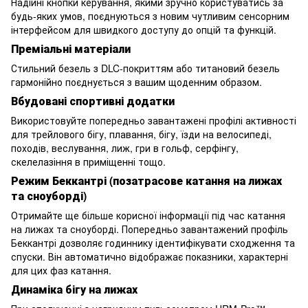
Надійні кнопки керування, якими зручно користуватись за
будь-яких умов, поєднуються з новим чутливим сенсорним
інтерфейсом для швидкого доступу до опцій та функцій.
Преміальні матеріали
Стильний безель з DLC-покриттям або титановий безель
гармонійно поєднується з вашим щоденним образом.
Вбудовані спортивні додатки
Використовуйте попередньо завантажені профілі активності
для трейлового бігу, плавання, бігу, їзди на велосипеді,
походів, веслування, лиж, гри в гольф, серфінгу,
скелелазіння в приміщенні тощо.
Режим Беккантрі (позатрасове катання на лижах
та сноуборді)
Отримайте ще більше корисної інформації під час катання
на лижах та сноуборді. Попередньо завантажений профіль
Беккантрі дозволяє годиннику ідентифікувати сходження та
спуски. Він автоматично відображає показники, характерні
для цих фаз катання.
Динаміка бігу на лижах