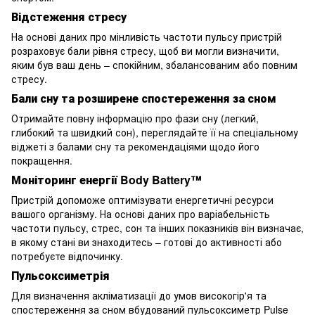
Відстеження стресу
На основі даних про мінливість частоти пульсу пристрій
розраховує бали рівня стресу, щоб ви могли визначити,
яким був ваш день – спокійним, збалансованим або повним
стресу.
Бали сну та розширене спостереження за сном
Отримайте повну інформацію про фази сну (легкий,
глибокий та швидкий сон), переглядайте її на спеціальному
віджеті з балами сну та рекомендаціями щодо його
покращення.
Моніторинг енергії Body Battery™
Пристрій допоможе оптимізувати енергетичні ресурси
вашого організму. На основі даних про варіабельність
частоти пульсу, стрес, сон та інших показників він визначає,
в якому стані ви знаходитесь – готові до активності або
потребуєте відпочинку.
Пульсоксиметрія
Для визначення акліматизації до умов високогір'я та
спостереження за сном вбудований пульсоксиметр Pulse