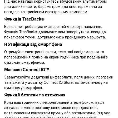
Під час навігації користуйтесь вбудованим альтиметром
для даних висоти, барометром для спостереження за
погодою та тривісним електронним компасом.
Функція TracBack®
Більше не треба шукати зворотній маршрут навмання.
Функція TracBack® допоможе вам повернутися назад до
початкової точки, дотримуючись пройденого маршрута.
Нотифікації від смартфона
Отримуйте електронні листи, текстові повідомлення та
попередження прямо на екран годинника при поєднанні з
сумісним смартфоном.
Магазин Connect IQ™
Завантажуйте додаткові циферблати, поля даних, програми
та віджети у додатку Connect IQ Store, встановленому на
сумісному смартфоні.
Функції безпеки та стеження
Коли ваш годинник синхронізований з телефоном, ваше
актуальне місце розташування може передаватись
встановленим контактам вручну або автоматично (під час
деяких занять на відкритому повітрі) за допомогою