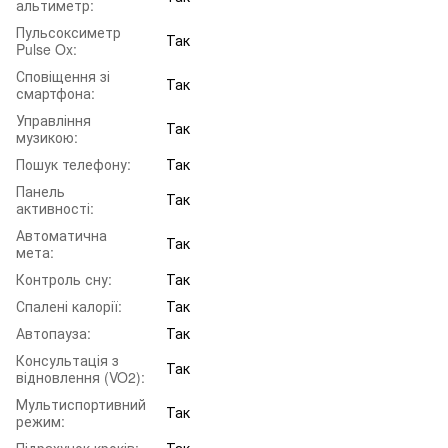
альтиметр:
Пульсоксиметр
Так
Pulse Ox:
Сповіщення зі
Так
смартфона:
Управління
Так
музикою:
Пошук телефону:
Так
Панель
Так
активності:
Автоматична
Так
мета:
Контроль сну:
Так
Спалені калорії:
Так
Автопауза:
Так
Консультація з
Так
відновлення (VO2):
Мультиспортивний
Так
режим:
Підрахунок кроків:
Так