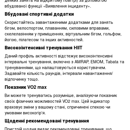
вбудованої функції «Виявлення інциденту».
Вбудовані спортивні додатки
Скористайтесь завантаженими додатками для занять
бігом, велоспортом, плаванням, силовими вправами,
скелелазінням у приміщеннях, віртуальним бігом, гольфом,
йогою, пілатесом та інших активностей.
Високоінтенсивні тренування HIIT
Даний профіль активності відстежує високоінтенсивні
інтервальні тренування, включно з AMRAP, EMOM, Tabata та
тренуваннями, що налаштовуються користувачем.
Задавайте кількість раундів, інтервали навантаження/
відпочинку тощо.
Показник VO2 max
Ви можете тренуватись розумніше, аналізуючи показник
своїх фізичних можливостей VO2 max. Цей індикатор
враховує зміни у вашому стані, спричинені спекою чи
умовами високогір'я.
Щоденні рекомендовані тренування
Пристрій щодня видає рекомендовані тренування, що