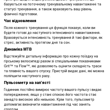
базуються на поточному тренувальному навантаженні та
статусі тренування, а також враховують ваш рівень
фізичної підготовки.
Час відновлення
Після кожного тренування ця функція показує, коли ви
будете готові до наступного інтенсивного навантаження.
Враховується інтенсивність тренування й такі фактори, як
стрес, активність протягом дня та сон.
Динаміка MTB
Відстежуйте детальну інформацію про кожну поїздку на
гірському велосипеді разом зі спеціальними показниками
Grit™ та Flow™, які дозволяють оцінити складність траси
та плавність вашого спуску. Пристрій видає дані, які можна
поліпшити наступного разу.
Пульсометр на зап'ясті
Годинник постійно вимірює частоту вашого пульсу і видає
попередження, якщо у стані спокою його частота стає
занадто високою або низькою. Крім того, пульсометр
допомагає визначити навантаження під час занять
спортом.