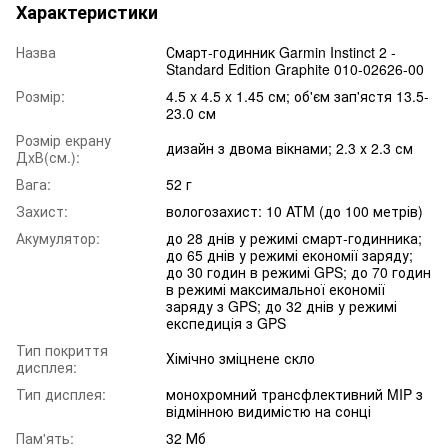
Характеристики
Назва
Смарт-годинник Garmin Instinct 2 -
Standard Edition Graphite 010-02626-00
Розмір:
4.5 x 4.5 x 1.45 см; об'єм зап'ястя 13.5-
23.0 см
Розмір екрану
дизайн з двома вікнами; 2.3 х 2.3 см
ДxВ(см.):
Вага:
52 г
Захист:
вологозахист: 10 ATM (до 100 метрів)
Акумулятор:
до 28 днів у режимі смарт-годинника;
до 65 днів у режимі економії заряду;
до 30 годин в режимі GPS; до 70 годин
в режимі максимальної економії
заряду з GPS; до 32 днів у режимі
експедиція з GPS
Тип покриття
Хімічно зміцнене скло
дисплея:
Тип дисплея:
монохромний трансфлективний MIP з
відмінною видимістю на сонці
Пам'ять:
32 Мб