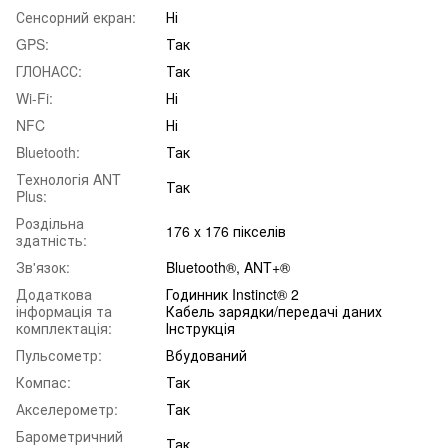
Сенсорний екран:
Ні
GPS:
Так
ГЛОНАСС:
Так
Wi-Fi:
Ні
NFC
Ні
Bluetooth:
Так
Технологія ANT
Так
Plus:
Роздільна
176 x 176 пікселів
здатність:
Зв'язок:
Bluetooth®, ANT+®
Додаткова
Годинник Instinct® 2
інформація та
Кабель зарядки/передачі даних
комплектація:
Інструкція
Пульсометр:
Вбудований
Компас:
Так
Акселерометр:
Так
Барометричний
Так