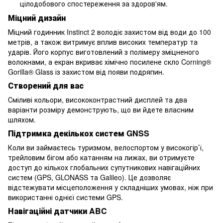
цілодобового спостереження за здоров'ям.
Міцний дизайн
Міцний годинник Instinct 2 володіє захистом від води до 100
метрів, а також витримує вплив високих температур та
ударів. Його корпус виготовлений з полімеру зміцненого
волокнами, а екран вкриває хімічно посилене скло Corning®
Gorilla® Glass із захистом від появи подряпин.
Створений для вас
Сміливі кольори, висококонтрастний дисплей та два
варіанти розміру демонструють, що ви йдете власним
шляхом.
Підтримка декількох систем GNSS
Коли ви займаєтесь туризмом, велоспортом у високогір’ї,
трейловим бігом або катанням на лижах, ви отримуєте
доступ до кількох глобальних супутникових навігаційних
систем (GPS, GLONASS та Galileo). Це дозволяє
відстежувати місцеположення у складніших умовах, ніж при
використанні однієї системи GPS.
Навігаційні датчики ABC