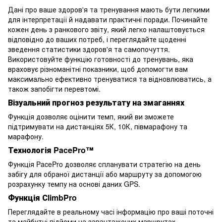
Дані про ваше здоров'я та тренування мають бути легкими
для інтерпретації й надавати практичні поради. Починайте
кожен день з ранкового звіту, який легко налаштовується
відповідно до ваших потреб, і переглядайте щоденні
зведення статистики здоров'я та самопочуття.
Використовуйте функцію готовності до тренувань, яка
враховує різноманітні показники, щоб допомогти вам
максимально ефективно тренуватися та відновлюватись, а
також запобігти перевтомі.
Візуальний прогноз результату на змаганнях
Функція дозволяє оцінити темп, який ви зможете
підтримувати на дистанціях 5К, 10К, півмарафону та
марафону.
Технологія PacePro™
Функція PacePro дозволяє спланувати стратегію на день
забігу для обраної дистанції або маршруту за допомогою
розрахунку темпу на основі даних GPS.
Функція СlimbPro
Переглядайте в реальному часі інформацію про ваші поточні
та майбутні підйоми на завантажених маршрутах.