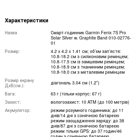
Характеристики
Назва
Смарт-годинник Garmin Fenix 7S Pro
Solar Silver w. Graphite Band 010-02776-
01
Розмір:
4.2 x 4.2 x 1.41 см; об’єм зап’ястя:
10.8-18.2 см з силіконовим ремінцем;
10.8-17.5 см із замшевим ремінцем;
10.8-18.9 см з тканинним ремінцем;
10.8-18.0 см з металевим ремінцем
Розмір екрану
діагональ 3.04 см (1.2″)
ДxВ(см.):
Вага:
63 г (тільки корпус: 67 г)
Захист:
вологозахист: 10 ATM (до 100 метрів)
Акумулятор:
режим розумного годинника: до 11
днів/14 дні з сонячною батареєю
режим заощадження заряду: до 38
днів/87 дні з сонячною батареєю
режим тільки GPS: до 37 годин/46
годин з сонячною батареєю