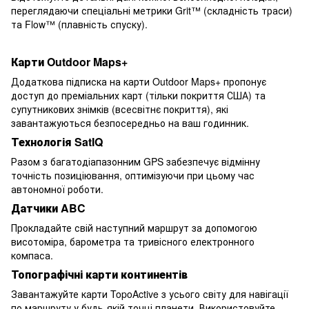
переглядаючи спеціальні метрики Grit™ (складність траси)
та Flow™ (плавність спуску).
Карти Outdoor Maps+
Додаткова підписка на карти Outdoor Maps+ пропонує
доступ до преміальних карт (тільки покриття США) та
супутникових знімків (всесвітнє покриття), які
завантажуються безпосередньо на ваш годинник.
Технологія SatIQ
Разом з багатодіапазонним GPS забезпечує відмінну
точність позиціювання, оптимізуючи при цьому час
автономної роботи.
Датчики ABC
Прокладайте свій наступний маршрут за допомогою
висотоміра, барометра та тривісного електронного
компаса.
Топографічні карти континентів
Завантажуйте карти TopoActive з усього світу для навігації
по маршруту у будь-якій точці планети. Використовуйте