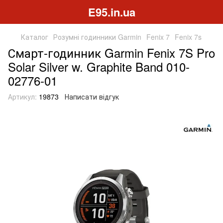
E95.in.ua
Каталог
Розумні годинники Garmin
Fenix 7
Fenix 7s
Смарт-годинник Garmin Fenix 7S Pro
Solar Silver w. Graphite Band 010-
02776-01
Артикул:
19873
Написати відгук