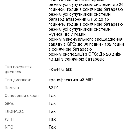
режим усі супутникові системи: до 26
годин/30 годин з сонячною батареєю
режим усі супутникові системи +
багатодіапазонний GPS: до 15
годин/16 годин з сонячною батареєю
режим усі супутникові системи +
музика: до 7 годин
режим максимального заощадження
заряду з GPS: до 90 годин / 162 годин
з сонячною батареєю
режим експедиції з GPS: До 26 днів/
43 дні з сонячною батареєю
Тип покриття
Power Glass
дисплея:
Тип дисплея:
трансфлективний MIP
Пам'ять:
32 Гб
Сенсорний екран:
Так
GPS:
Так
ГЛОНАСС:
Так
Wi-Fi:
Так
NFC
Так