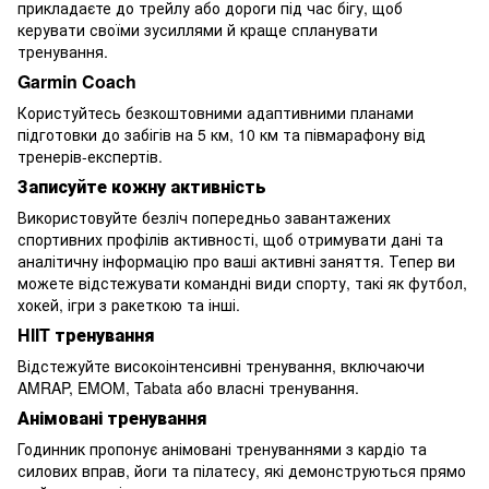
прикладаєте до трейлу або дороги під час бігу, щоб
керувати своїми зусиллями й краще спланувати
тренування.
Garmin Coach
Користуйтесь безкоштовними адаптивними планами
підготовки до забігів на 5 км, 10 км та півмарафону від
тренерів-експертів.
Записуйте кожну активність
Використовуйте безліч попередньо завантажених
спортивних профілів активності, щоб отримувати дані та
аналітичну інформацію про ваші активні заняття. Тепер ви
можете відстежувати командні види спорту, такі як футбол,
хокей, ігри з ракеткою та інші.
HIIT тренування
Відстежуйте високоінтенсивні тренування, включаючи
AMRAP, EMOM, Tabata або власні тренування.
Анімовані тренування
Годинник пропонує анімовані тренуваннями з кардіо та
силових вправ, йоги та пілатесу, які демонструються прямо