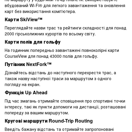
вбудований Wi-Fi® для легкого завантаження та оновлення
карт без використання комп'ютера.
Карти SkiView™
Переглядайте назви трас та рейтинги складності для понад
2000 гірськолижних курортів по всьому світу.
Карти полів для гольфу
На годинник попередньо завантажені повноколірні карти
CourseView для понад 43000 полів для гольфу.
Путівник NextFork™
Дізнайтесь відстань до наступного перехрестя трас, а
також назву наступної траси за маршрутом з одного
погляду на екран.
Функція Up Ahead
Під час змагань отримайте сповіщення про спортивні точки
інтересу, такі як пункти допомоги на дистанції, розташовані
попереду за вашим маршрутом.
Кругові маршрути Round-Trip Routing
Введіть бажану відстань та отримайте запропоновані