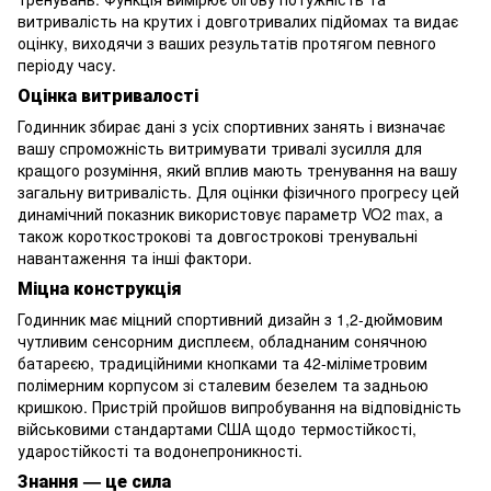
витривалість на крутих і довготривалих підйомах та видає
оцінку, виходячи з ваших результатів протягом певного
періоду часу.
Оцінка витривалості
Годинник збирає дані з усіх спортивних занять і визначає
вашу спроможність витримувати тривалі зусилля для
кращого розуміння, який вплив мають тренування на вашу
загальну витривалість. Для оцінки фізичного прогресу цей
динамічний показник використовує параметр VO2 max, а
також короткострокові та довгострокові тренувальні
навантаження та інші фактори.
Міцна конструкція
Годинник має міцний спортивний дизайн з 1,2-дюймовим
чутливим сенсорним дисплеєм, обладнаним сонячною
батареєю, традиційними кнопками та 42-міліметровим
полімерним корпусом зі сталевим безелем та задньою
кришкою. Пристрій пройшов випробування на відповідність
військовими стандартами США щодо термостійкості,
ударостійкості та водонепроникності.
Знання — це сила