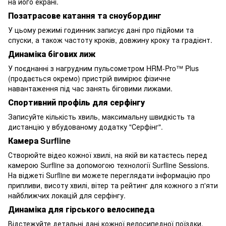
на його екрані.
Позатрасове катання та сноубординг
У цьому режимі годинник записує дані про підйоми та
спуски, а також частоту кроків, довжину кроку та градієнт.
Динаміка бігових лиж
У поєднанні з нагрудним пульсометром HRM-Pro™ Plus
(продається окремо) пристрій вимірює фізичне
навантаження під час занять біговими лижами.
Спортивний профіль для серфінгу
Записуйте кількість хвиль, максимальну швидкість та
дистанцію у вбудованому додатку "Серфінг".
Камера Surfline
Створюйте відео кожної хвилі, на якій ви катаєтесь перед
камерою Surfline за допомогою технології Surfline Sessions.
На віджеті Surfline ви можете переглядати інформацію про
припливи, висоту хвилі, вітер та рейтинг для кожного з п'яти
найближчих локацій для серфінгу.
Динаміка для гірського велосипеда
Відстежуйте детальні дані кожної велосипедної поїздки,