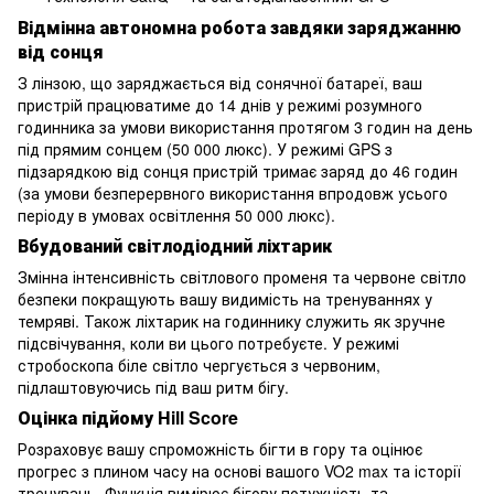
Відмінна автономна робота завдяки заряджанню
від сонця
З лінзою, що заряджається від сонячної батареї, ваш
пристрій працюватиме до 14 днів у режимі розумного
годинника за умови використання протягом 3 годин на день
під прямим сонцем (50 000 люкс). У режимі GPS з
підзарядкою від сонця пристрій тримає заряд до 46 годин
(за умови безперервного використання впродовж усього
періоду в умовах освітлення 50 000 люкс).
Вбудований світлодіодний ліхтарик
Змінна інтенсивність світлового променя та червоне світло
безпеки покращують вашу видимість на тренуваннях у
темряві. Також ліхтарик на годиннику служить як зручне
підсвічування, коли ви цього потребуєте. У режимі
стробоскопа біле світло чергується з червоним,
підлаштовуючись під ваш ритм бігу.
Оцінка підйому Hill Score
Розраховує вашу спроможність бігти в гору та оцінює
прогрес з плином часу на основі вашого VO2 max та історії
тренувань. Функція вимірює бігову потужність та