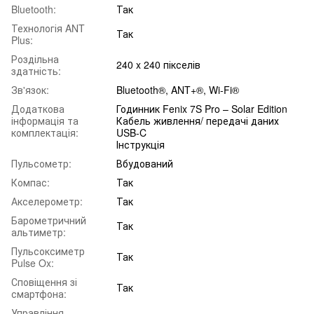
Bluetooth:
Так
Технологія ANT
Так
Plus:
Роздільна
240 x 240 пікселів
здатність:
Зв'язок:
Bluetooth®, ANT+®, Wi-Fi®
Додаткова
Годинник Fenix 7S Pro – Solar Edition
інформація та
Кабель живлення/ передачі даних
комплектація:
USB-C
Інструкція
Пульсометр:
Вбудований
Компас:
Так
Акселерометр:
Так
Барометричний
Так
альтиметр:
Пульсоксиметр
Так
Pulse Ox:
Сповіщення зі
Так
смартфона:
Управління