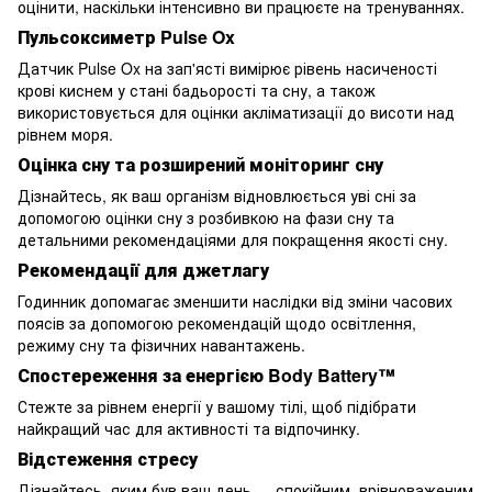
оцінити, наскільки інтенсивно ви працюєте на тренуваннях.
Пульсоксиметр Pulse Ox
Датчик Pulse Ox на зап'ясті вимірює рівень насиченості
крові киснем у стані бадьорості та сну, а також
використовується для оцінки акліматизації до висоти над
рівнем моря.
Оцінка сну та розширений моніторинг сну
Дізнайтесь, як ваш організм відновлюється уві сні за
допомогою оцінки сну з розбивкою на фази сну та
детальними рекомендаціями для покращення якості сну.
Рекомендації для джетлагу
Годинник допомагає зменшити наслідки від зміни часових
поясів за допомогою рекомендацій щодо освітлення,
режиму сну та фізичних навантажень.
Спостереження за енергією Body Battery™
Стежте за рівнем енергії у вашому тілі, щоб підібрати
найкращий час для активності та відпочинку.
Відстеження стресу
Дізнайтесь, яким був ваш день — спокійним, врівноваженим