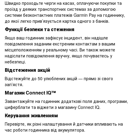
Швидко проходьте черги на касах, оплачуючи покупки та
проїзд у деяких транспортних системах за допомогою
системи безконтактних платежів Garmin Pay на годиннику,
до якої легко прив’язується картка одного з банків.
Функції безпеки та стеження
Якщо ваш годинник зафіксує інцидент, він надішле
повідомлення заданим екстреним контактам з вашим
місцеположенням у реальному часі. Ви також можете
надіслати повідомлення вручну, якщо почуваєтесь у
небезпеці.
Відстеження акцій
Відстежуйте до 50 улюблених акцій — прямо зі свого
зап’ястя.
Магазин Connect IQ™
Завантажуйте на годинник додаткові поля даних, програми,
циферблати та віджети з магазину Connect IQ.
Керування живленням
Перевірте, як різні налаштування й датчики впливають на
час роботи годинника від акумулятора.