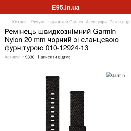
E95.in.ua
Каталог
Розумні годинники Garmin
Аксесуари
Ремінці дл
Ремінець швидкознімний Garmin
Nylon 20 mm чорний зі сланцевою
фурнітурою 010-12924-13
Артикул:
19336
Написати відгук