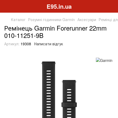
E95.in.ua
Каталог
Розумні годинники Garmin
Аксесуари
Ремінці дл
Ремінець Garmin Forerunner 22mm
010-11251-9B
Артикул:
19308
Написати відгук