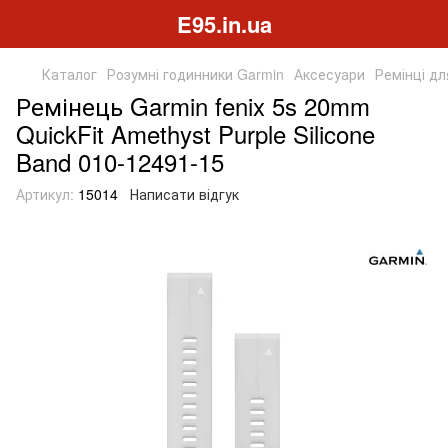
E95.in.ua
Каталог
Розумні годинники Garmin
Аксесуари
Ремінці дл
Ремінець Garmin fenix 5s 20mm
QuickFit Amethyst Purple Silicone
Band 010-12491-15
Артикул:
15014
Написати відгук