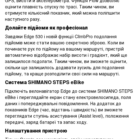
GPS, висоти й акселерометра. Функція Flow дозволяє
оцінити плавність спуску по трасі. Таким чином, ви
отримуєте кількісний показник, який можна поліпшити
наступного разу.
Долайте підйоми як професіонал
Завдяки Edge 530 і новій функції ClimbPro подолання
підйомів може стати вашою секретною зброєю. Коли ви
починаєте рух по підйому на вашому маршруті, пристрій
автоматично відображає набір висоти і градієнт, який ще
залишилося подолати. Таким чином, ви зможете оцінити,
скільки ще залишилось додавати зусиль для подолання
підйому, та краще розподілити свої сили на маршруті.
Система SHIMANO STEPS eBike
Підключіть велонавігатор Edge до системи SHIMANO STEPS
eBike і переглядайте екран стану електровелосипеда, поля
даних і попереджувальні повідомлення. На додаток до
показників Edge (час, відстань і швидкість) ви зможете
переглядати ступінь асистування (Assist level), положення
передачі, заряд батареї та запас ходу.
Налаштування пристрою