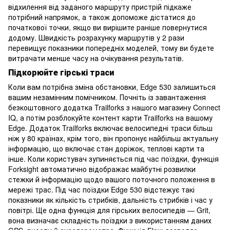
відхилення від заданого маршруту пристрій підкаже
потрібний напрямок, а також допоможе дістатися до
початкової точки, якщо ви вирішите раніше повернутися
додому. Швидкість розрахунку маршрутів у 2 рази
перевищує показники попередніх моделей, тому ви будете
витрачати менше часу на очікування результатів.
Підкорюйте гірські траси
Коли вам потрібна зміна обстановки, Edge 530 залишиться
вашим незамінним помічником. Почніть із завантаження
безкоштовного додатка Trailforks з нашого магазину Connect
IQ, а потім розблокуйте контент карти Trailforks на вашому
Edge. Додаток Trailforks включає велосипедні траси більш
ніж у 80 країнах, крім того, він пропонує найбільш актуальну
інформацію, що включає стан доріжок, теплові карти та
інше. Коли користувач зупиняється під час поїздки, функція
Forksight автоматично відображає майбутні розвилки
стежки й інформацію щодо вашого поточного положення в
мережі трас. Під час поїздки Edge 530 відстежує такі
показники як кількість стрибків, дальність стрибків і час у
повітрі. Ще одна функція для гірських велосипедів — Grit,
вона визначає складність поїздки з використанням даних