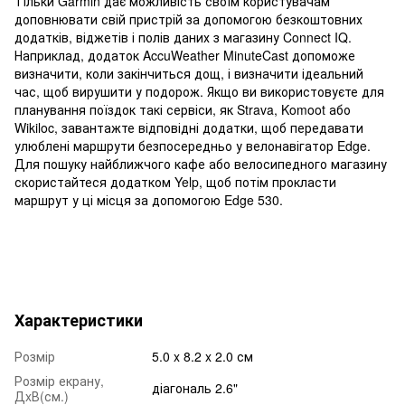
Тільки Garmin дає можливість своїм користувачам
доповнювати свій пристрій за допомогою безкоштовних
додатків, віджетів і полів даних з магазину Connect IQ.
Наприклад, додаток AccuWeather MinuteCast допоможе
визначити, коли закінчиться дощ, і визначити ідеальний
час, щоб вирушити у подорож. Якщо ви використовуєте для
планування поїздок такі сервіси, як Strava, Komoot або
Wikiloc, завантажте відповідні додатки, щоб передавати
улюблені маршрути безпосередньо у велонавігатор Edge.
Для пошуку найближчого кафе або велосипедного магазину
скористайтеся додатком Yelp, щоб потім прокласти
маршрут у ці місця за допомогою Edge 530.
Характеристики
Розмір
5.0 x 8.2 x 2.0 см
Розмір екрану,
діагональ 2.6"
ДxВ(см.)