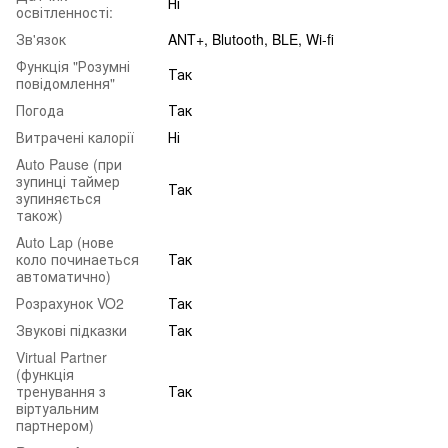
Ні
освітленності:
Зв'язок
ANT+, Blutooth, BLE, Wi-fi
Функція "Розумні
Так
повідомлення"
Погода
Так
Витрачені калорії
Ні
Auto Pause (при
зупинці таймер
Так
зупиняється
також)
Auto Lap (нове
коло починаеться
Так
автоматично)
Розрахунок VO2
Так
Звукові підказки
Так
Virtual Partner
(функція
тренування з
Так
віртуальним
партнером)