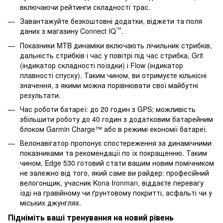
включаючи рейтинги складності трас.
Завантажуйте безкоштовні додатки, віджети та поля
™
даних з магазину Connect IQ
.
Показники MTB динаміки включають лічильник стрибків,
дальність стрибків і час у повітрі під час стрибка, Grit
(індикатор складності поїздки) і Flow (індикатор
плавності спуску). Таким чином, ви отримуєте кількісні
значення, з якими можна порівнювати свої майбутні
результати.
Час роботи батареї: до 20 годин з GPS; можливість
збільшити роботу до 40 годин з додатковим батарейним
блоком Garmin Charge™ або в режимі економії батареї.
Велонавігатор пропонує спостереження за динамічними
показниками та рекомендації по їх покращенню. Таким
чином, Edge 530 готовий стати вашим новим помічником
не залежно від того, який саме ви райдер: професійний
велогонщик, учасник Kona Ironman, віддаєте перевагу
їзді на гравійному чи ґрунтовому покритті, асфальті чи у
міських джунглях.
Підніміть ваші тренування на новий рівень