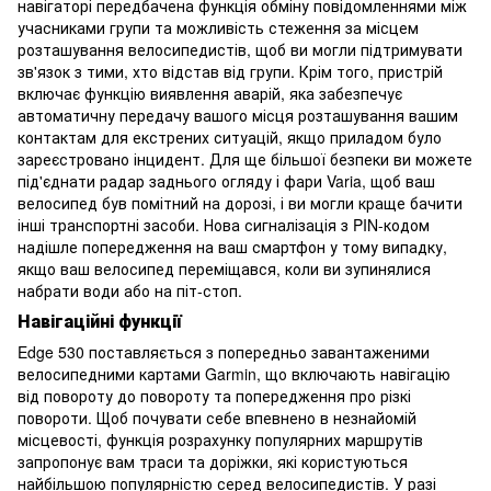
навігаторі передбачена функція обміну повідомленнями між
учасниками групи та можливість стеження за місцем
розташування велосипедистів, щоб ви могли підтримувати
зв'язок з тими, хто відстав від групи. Крім того, пристрій
включає функцію виявлення аварій, яка забезпечує
автоматичну передачу вашого місця розташування вашим
контактам для екстрених ситуацій, якщо приладом було
зареєстровано інцидент. Для ще більшої безпеки ви можете
під'єднати радар заднього огляду і фари Varia, щоб ваш
велосипед був помітний на дорозі, і ви могли краще бачити
інші транспортні засоби. Нова сигналізація з PIN-кодом
надішле попередження на ваш смартфон у тому випадку,
якщо ваш велосипед переміщався, коли ви зупинялися
набрати води або на піт-стоп.
Навігаційні функції
Edge 530 поставляється з попередньо завантаженими
велосипедними картами Garmin, що включають навігацію
від повороту до повороту та попередження про різкі
повороти. Щоб почувати себе впевнено в незнайомій
місцевості, функція розрахунку популярних маршрутів
запропонує вам траси та доріжки, які користуються
найбільшою популярністю серед велосипедистів. У разі