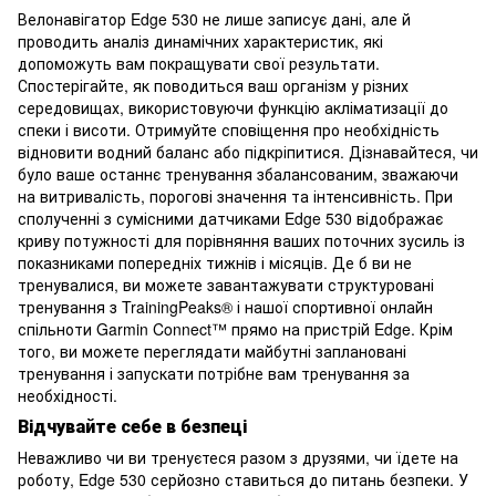
Велонавігатор Edge 530 не лише записує дані, але й
проводить аналіз динамічних характеристик, які
допоможуть вам покращувати свої результати.
Спостерігайте, як поводиться ваш організм у різних
середовищах, використовуючи функцію акліматизації до
спеки і висоти. Отримуйте сповіщення про необхідність
відновити водний баланс або підкріпитися. Дізнавайтеся, чи
було ваше останнє тренування збалансованим, зважаючи
на витривалість, порогові значення та інтенсивність. При
сполученні з сумісними датчиками Edge 530 відображає
криву потужності для порівняння ваших поточних зусиль із
показниками попередніх тижнів і місяців. Де б ви не
тренувалися, ви можете завантажувати структуровані
тренування з TrainingPeaks® і нашої спортивної онлайн
спільноти Garmin Connect™ прямо на пристрій Edge. Крім
того, ви можете переглядати майбутні заплановані
тренування і запускати потрібне вам тренування за
необхідності.
Відчувайте себе в безпеці
Неважливо чи ви тренуєтеся разом з друзями, чи їдете на
роботу, Edge 530 серйозно ставиться до питань безпеки. У