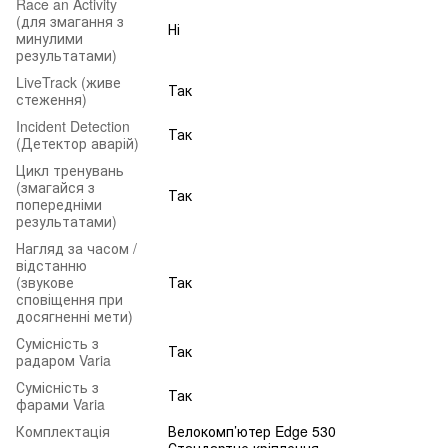
Race an Activity
(для змагання з
Ні
минулими
результатами)
LiveTrack (живе
Так
стеження)
Incident Detection
Так
(Детектор аварій)
Цикл тренувань
(змагайся з
Так
попередніми
результатами)
Нагляд за часом /
відстанню
(звукове
Так
сповіщення при
досягненні мети)
Сумісність з
Так
радаром Varia
Сумісність з
Так
фарами Varia
Комплектація
Велокомп’ютер Edge 530
Стандартне кріплення