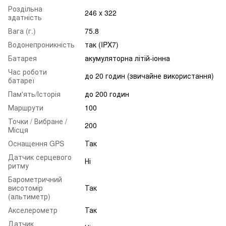
Роздільна
246 x 322
здатність
Вага (г.)
75.8
Водонепроникність
так (IPX7)
Батарея
акумуляторна літій-іонна
Час роботи
до 20 годин (звичайне використання)
батареї
Пам'ять/Історія
до 200 годин
Маршрути
100
Точки / Вибране /
200
Місця
Оснащення GPS
Так
Датчик серцевого
Ні
ритму
Барометричний
висотомір
Так
(альтиметр)
Акселерометр
Так
Датчик