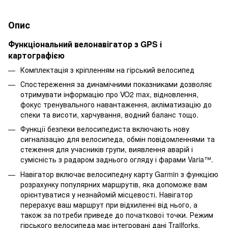
Опис
Функціональний велонавігатор з GPS і
картографією
Комплектація з кріпленням на гірський велосипед
Спостереження за динамічними показниками дозволяє
отримувати інформацію про VO2 max, відновлення,
фокус тренувального навантаження, акліматизацію до
спеки та висоти, харчування, водний баланс тощо.
Функції безпеки велосипедиста включають нову
сигналізацію для велосипеда, обмін повідомленнями та
стеження для учасників групи, виявлення аварій і
сумісність з радаром заднього огляду і фарами Varia™.
Навігатор включає велосипедну карту Garmin з функцією
розрахунку популярних маршрутів, яка допоможе вам
орієнтуватися у незнайомій місцевості. Навігатор
перерахує ваш маршрут при відхиленні від нього, а
також за потреби приведе до початкової точки. Режим
гірського велосипеда має інтегровані дані Trailforks,